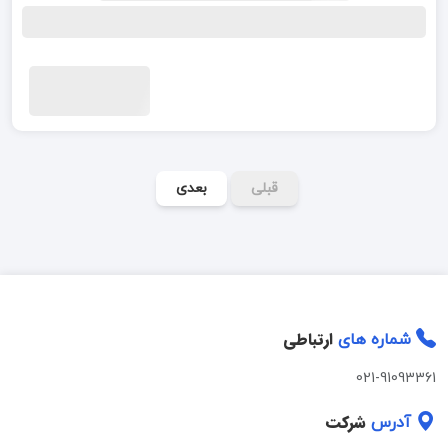
قبلی
بعدی
ارتباطی
شماره های
021-91093361
شرکت
آدرس