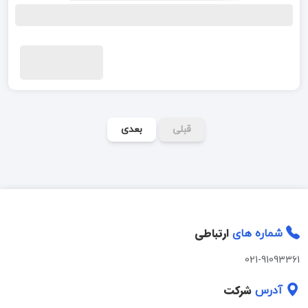
قبلی
بعدی
ارتباطی
شماره های
021-91093361
شرکت
آدرس