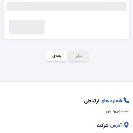
قبلی
بعدی
ارتباطی
شماره های
021-91093361
شرکت
آدرس