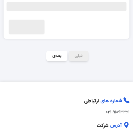
قبلی
بعدی
ارتباطی
شماره های
021-91093361
شرکت
آدرس