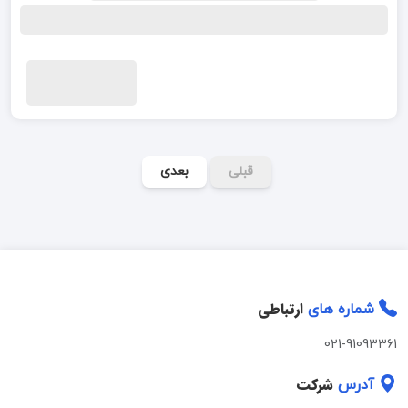
قبلی
بعدی
ارتباطی
شماره های
021-91093361
شرکت
آدرس