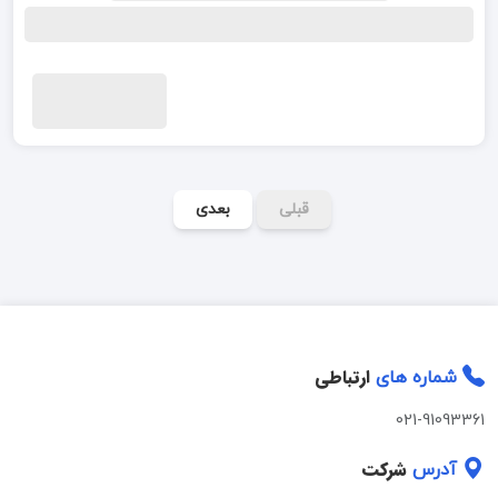
قبلی
بعدی
ارتباطی
شماره های
021-91093361
شرکت
آدرس