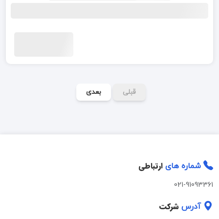
قبلی
بعدی
ارتباطی
شماره های
021-91093361
شرکت
آدرس