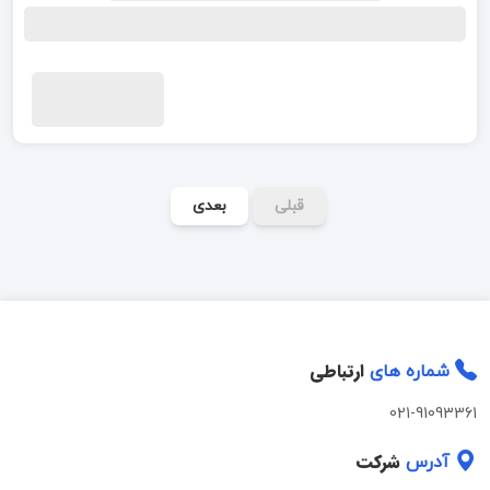
قبلی
بعدی
ارتباطی
شماره های
021-91093361
شرکت
آدرس