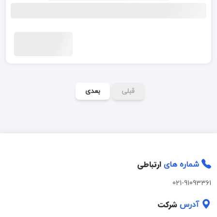
قبلی
بعدی
ارتباطی
شماره های
021-91093361
شرکت
آدرس