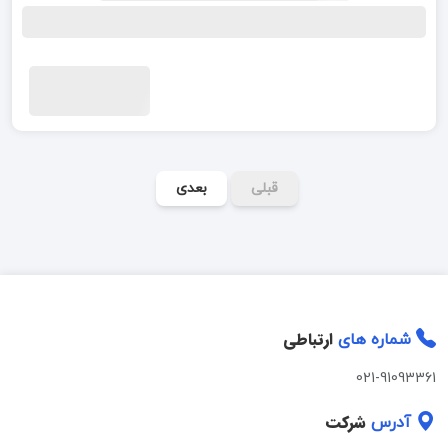
قبلی
بعدی
ارتباطی
شماره های
021-91093361
شرکت
آدرس