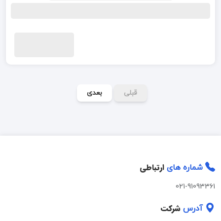
قبلی
بعدی
ارتباطی
شماره های
021-91093361
شرکت
آدرس