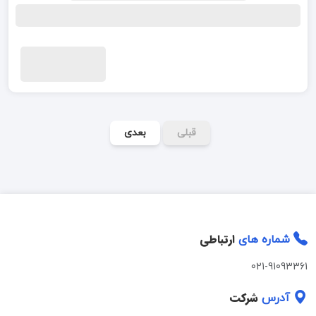
قبلی
بعدی
ارتباطی
شماره های
021-91093361
شرکت
آدرس