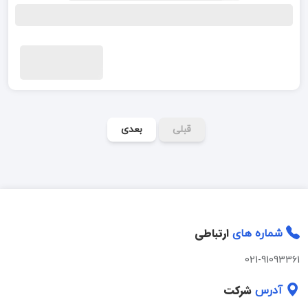
قبلی
بعدی
ارتباطی
شماره های
021-91093361
شرکت
آدرس