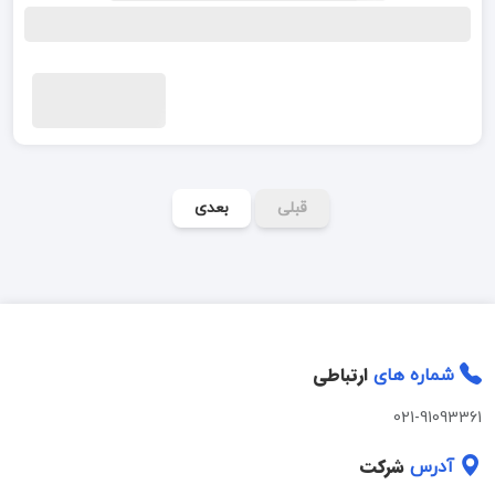
قبلی
بعدی
ارتباطی
شماره های
021-91093361
شرکت
آدرس