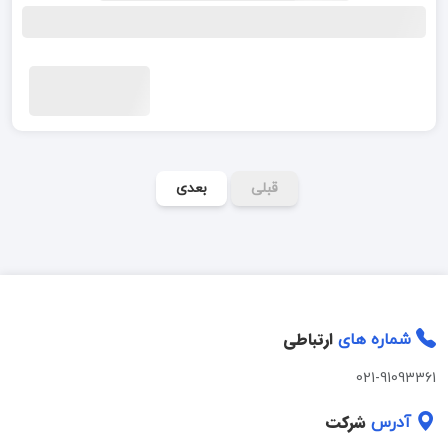
قبلی
بعدی
ارتباطی
شماره های
021-91093361
شرکت
آدرس