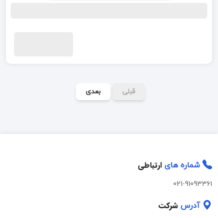
قبلی
بعدی
ارتباطی
شماره های
021-91093361
شرکت
آدرس